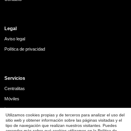
Legal
Aviso legal
Política de privacidad
Servicios
Centralitas
Móviles
Internet
Utilizamos cookies propias y de terceros para analizar el uso del
Servicios avanzados de red
sitio web y obtener información sobre las páginas visitadas y el
tipo de navegación que realizan nuestros visitantes. Puedes
Internet para eventos
aprender más sobre qué cookies utilizamos en la
Política de